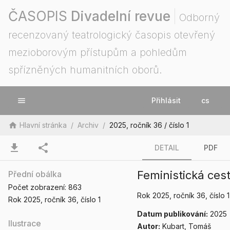
ČASOPIS
Divadelní revue
Odborný
recenzovaný teatrologický časopis otevřený
mezioborovým přístupům a pohledům
spřízněných humanitních oborů.
menu
Přihlásit
cs
home
Hlavní stránka
/
Archiv
/
2025, ročník 36 / číslo 1
download
share
DETAIL
PDF
Feministická cest
Přední obálka
Počet zobrazení:
863
Rok 2025
, ročník 36
, číslo 1
Rok 2025
, ročník 36
, číslo 1
Datum publikování:
2025
Ilustrace
Autor:
Kubart, Tomáš