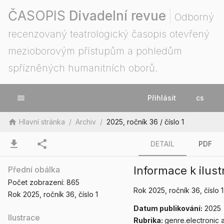
ČASOPIS
Divadelní revue
Odborný
recenzovaný teatrologický časopis otevřený
mezioborovým přístupům a pohledům
spřízněných humanitních oborů.
menu
Přihlásit
cs
home
Hlavní stránka
/
Archiv
/
2025, ročník 36 / číslo 1
download
share
DETAIL
PDF
Informace k ilus
Přední obálka
Počet zobrazení:
865
Rok 2025
, ročník 36
, číslo 1
Rok 2025
, ročník 36
, číslo 1
Datum publikování:
2025
Ilustrace
Rubrika:
genre.electronic a