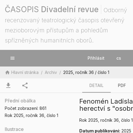
ČASOPIS
Divadelní revue
Odborný
recenzovaný teatrologický časopis otevřený
mezioborovým přístupům a pohledům
spřízněných humanitních oborů.
menu
Přihlásit
cs
home
Hlavní stránka
/
Archiv
/
2025, ročník 36 / číslo 1
download
share
DETAIL
PDF
Fenomén Ladisla
Přední obálka
herectví s "oso
Počet zobrazení:
861
Rok 2025
, ročník 36
, číslo 1
Rok 2025
, ročník 36
, číslo 1
Ilustrace
Datum publikování:
2025