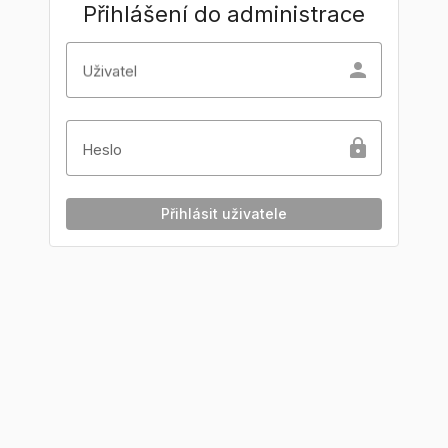
Přihlášení do administrace
person
Uživatel
lock
Heslo
Přihlásit uživatele