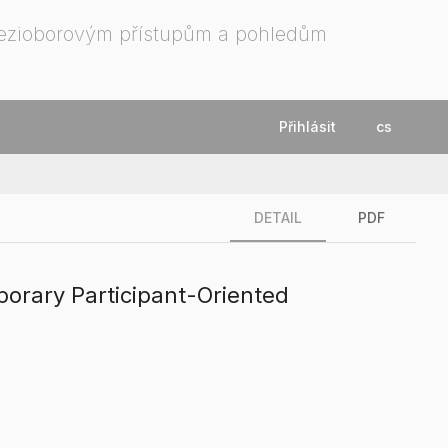
mezioborovým přístupům a pohledům
Přihlásit
cs
DETAIL
PDF
porary Participant-Oriented