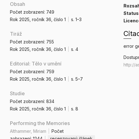
Obsah
Rozsah
Počet zobrazení:
749
Status
Rok 2025
, ročník 36
, číslo 1
s.
1–3
Licenc
Cita
Tiráž
Počet zobrazení:
755
error g
Rok 2025
, ročník 36
, číslo 1
s.
4
Dostupn
Editorial: Tělo v umění
http://
Počet zobrazení:
759
Rok 2025
, ročník 36
, číslo 1
s.
5–7
Studie
Počet zobrazení:
834
Rok 2025
, ročník 36
, číslo 1
s.
8
Performing the Memories
Althammer, Miriam
Počet
zobrazení:
1244
recenzovaný článek