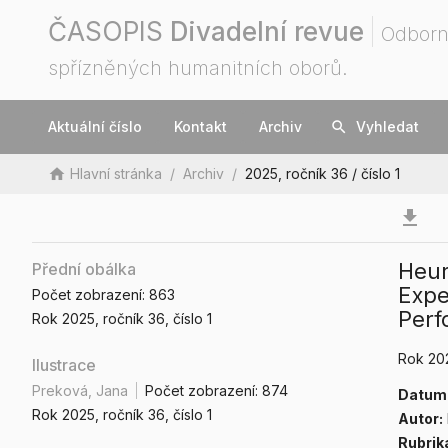
ČASOPIS
Divadelní revue
Odborn
spřízněných humanitních oborů.
Aktuální číslo
Kontakt
Archiv
search
Vyhledat
home
Hlavní stránka
/
Archiv
/
2025, ročník 36 / číslo 1
download
Heu
Přední obálka
Expe
Počet zobrazení:
863
Perf
Rok 2025
, ročník 36
, číslo 1
Rok 20
Ilustrace
Preková, Jana
Počet zobrazení:
874
Datum 
Rok 2025
, ročník 36
, číslo 1
Autor:
Rubrik