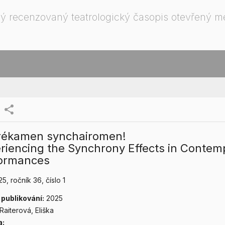
ý recenzovaný teatrologický časopis otevřený 
share
rékamen synchairomen!
riencing the Synchrony Effects in Contem
ormances
25
, ročník 36
, číslo 1
publikování:
2025
Raiterová, Eliška
a: