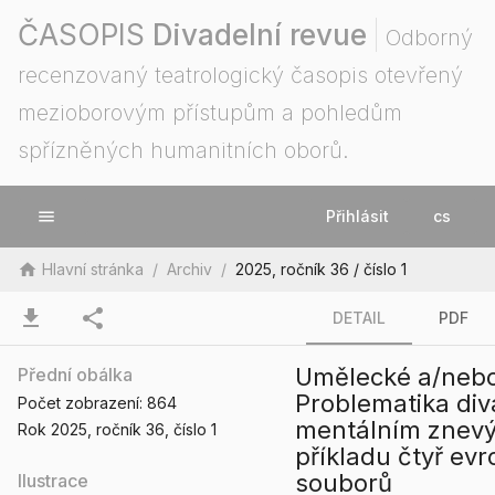
ČASOPIS
Divadelní revue
Odborný
recenzovaný teatrologický časopis otevřený
mezioborovým přístupům a pohledům
spřízněných humanitních oborů.
menu
Přihlásit
cs
home
Hlavní stránka
/
Archiv
/
2025, ročník 36 / číslo 1
download
share
DETAIL
PDF
Umělecké a/nebo
Přední obálka
Problematika div
Počet zobrazení:
864
mentálním znev
Rok 2025
, ročník 36
, číslo 1
příkladu čtyř ev
souborů
Ilustrace