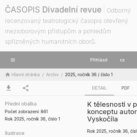
ČASOPIS
Divadelní revue
Odborný
recenzovaný teatrologický časopis otevřený
mezioborovým přístupům a pohledům
spřízněných humanitních oborů.
menu
Přihlásit
cs
home
Hlavní stránka
/
Archiv
/
2025, ročník 36 / číslo 1
download
share
DETAIL
PDF
K tělesnosti v
Přední obálka
konceptu autor
Počet zobrazení:
861
Vyskočila
Rok 2025
, ročník 36
, číslo 1
Rok 2025
, ročník 36
, čís
Ilustrace