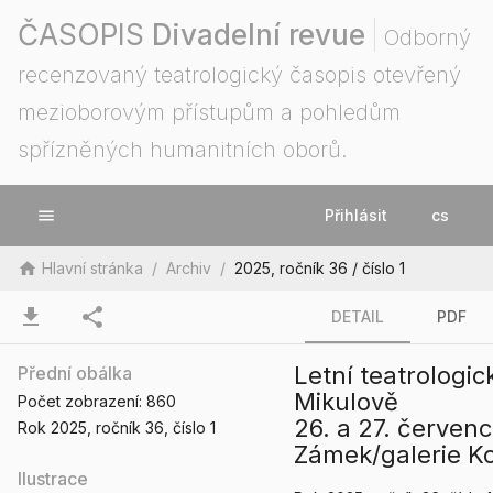
ČASOPIS
Divadelní revue
Odborný
recenzovaný teatrologický časopis otevřený
mezioborovým přístupům a pohledům
spřízněných humanitních oborů.
menu
Přihlásit
cs
home
Hlavní stránka
/
Archiv
/
2025, ročník 36 / číslo 1
download
share
DETAIL
PDF
Letní teatrologi
Přední obálka
Mikulově
Počet zobrazení:
860
26. a 27. červen
Rok 2025
, ročník 36
, číslo 1
Zámek/galerie K
Ilustrace