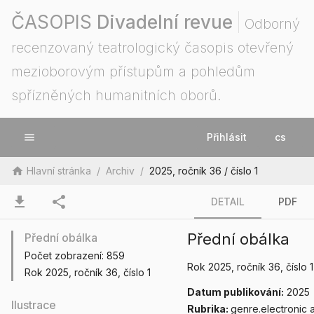
ČASOPIS
Divadelní revue
Odborný
recenzovaný teatrologický časopis otevřený
mezioborovým přístupům a pohledům
spřízněných humanitních oborů.
menu
Přihlásit
cs
home
Hlavní stránka
/
Archiv
/
2025, ročník 36 / číslo 1
download
share
DETAIL
PDF
Přední obálka
Přední obálka
Počet zobrazení:
859
Rok 2025
, ročník 36
, číslo 1
Rok 2025
, ročník 36
, číslo 1
Datum publikování:
2025
Ilustrace
Rubrika:
genre.electronic a