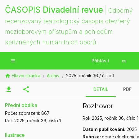
ČASOPIS
Divadelní revue
Odborný
recenzovaný teatrologický časopis otevřený
mezioborovým přístupům a pohledům
spřízněných humanitních oborů.
menu
Přihlásit
cs
home
Hlavní stránka
/
Archiv
/
2025, ročník 36 / číslo 1
download
share
DETAIL
PDF
Rozhovor
Přední obálka
Počet zobrazení:
867
Rok 2025
, ročník 36
, číslo 1
Rok 2025
, ročník 36
, číslo 1
Datum publikování:
2025
Ilustrace
Rubrika:
genre.electronic a