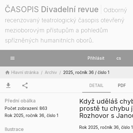
ČASOPIS
Divadelní revue
Odborný
recenzovaný teatrologický časopis otevřený
mezioborovým přístupům a pohledům
spřízněných humanitních oborů.
menu
Přihlásit
cs
home
Hlavní stránka
/
Archiv
/
2025, ročník 36 / číslo 1
download
share
DETAIL
PDF
Když uděláš chybu
Přední obálka
prostě tu chybu j
Počet zobrazení:
863
Rozhovor s Jano
Rok 2025
, ročník 36
, číslo 1
Rok 2025
, ročník 36
, číslo 1
Ilustrace