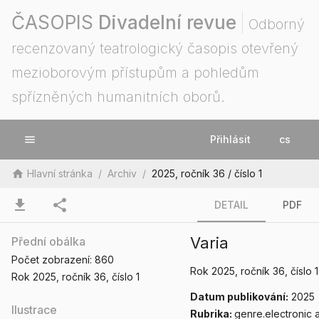
ČASOPIS
Divadelní revue
Odborný
recenzovaný teatrologický časopis otevřený
mezioborovým přístupům a pohledům
spřízněných humanitních oborů.
menu
Přihlásit
cs
home
Hlavní stránka
/
Archiv
/
2025, ročník 36 / číslo 1
download
share
DETAIL
PDF
Varia
Přední obálka
Počet zobrazení:
860
Rok 2025
, ročník 36
, číslo 1
Rok 2025
, ročník 36
, číslo 1
Datum publikování:
2025
Ilustrace
Rubrika:
genre.electronic a