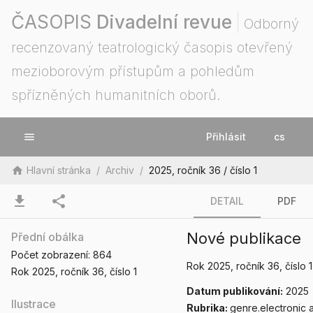
ČASOPIS
Divadelní revue
Odborný
recenzovaný teatrologický časopis otevřený
mezioborovým přístupům a pohledům
spřízněných humanitních oborů.
menu
Přihlásit
cs
home
Hlavní stránka
/
Archiv
/
2025, ročník 36 / číslo 1
download
share
DETAIL
PDF
Nové publikace
Přední obálka
Počet zobrazení:
864
Rok 2025
, ročník 36
, číslo 1
Rok 2025
, ročník 36
, číslo 1
Datum publikování:
2025
Ilustrace
Rubrika:
genre.electronic a