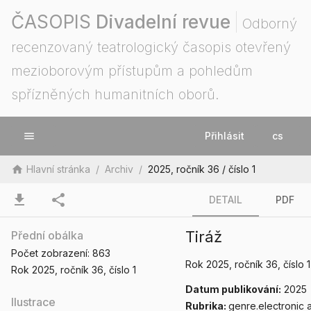
ČASOPIS
Divadelní revue
Odborný
recenzovaný teatrologický časopis otevřený
mezioborovým přístupům a pohledům
spřízněných humanitních oborů.
menu
Přihlásit
cs
home
Hlavní stránka
/
Archiv
/
2025, ročník 36 / číslo 1
download
share
DETAIL
PDF
Tiráž
Přední obálka
Počet zobrazení:
863
Rok 2025
, ročník 36
, číslo 1
Rok 2025
, ročník 36
, číslo 1
Datum publikování:
2025
Ilustrace
Rubrika:
genre.electronic a