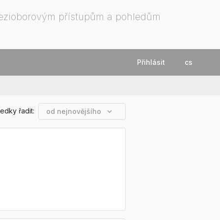
mezioborovým přístupům a pohledům
Přihlásit
cs
edky řadit:
od nejnovějšího
expand_more