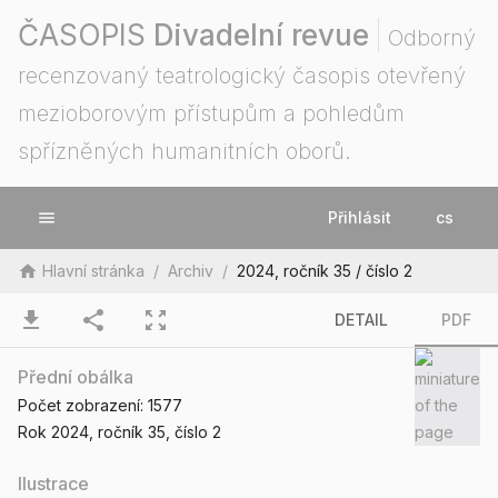
ČASOPIS
Divadelní revue
Odborný
recenzovaný teatrologický časopis otevřený
mezioborovým přístupům a pohledům
spřízněných humanitních oborů.
menu
Přihlásit
cs
home
Hlavní stránka
/
Archiv
/
2024, ročník 35 / číslo 2
download
share
zoom_out_map
DETAIL
PDF
Přední obálka
Počet zobrazení:
1577
Rok 2024
, ročník 35
, číslo 2
Ilustrace