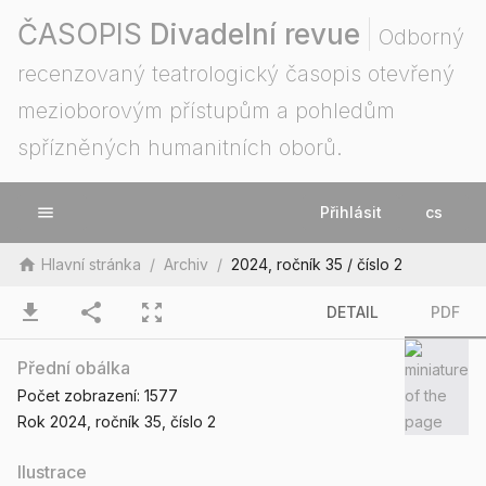
ČASOPIS
Divadelní revue
Odborný
recenzovaný teatrologický časopis otevřený
mezioborovým přístupům a pohledům
spřízněných humanitních oborů.
menu
Přihlásit
cs
home
Hlavní stránka
/
Archiv
/
2024, ročník 35 / číslo 2
download
share
zoom_out_map
DETAIL
PDF
Přední obálka
Počet zobrazení:
1577
Rok 2024
, ročník 35
, číslo 2
Ilustrace