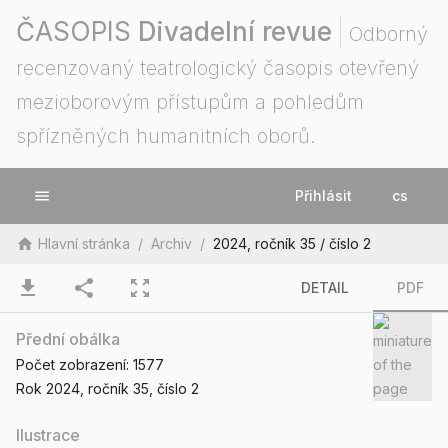
ČASOPIS
Divadelní revue
Odborný
recenzovaný teatrologický časopis otevřený
mezioborovým přístupům a pohledům
spřízněných humanitních oborů.
menu
Přihlásit
cs
home
Hlavní stránka
/
Archiv
/
2024, ročník 35 / číslo 2
download
share
zoom_out_map
DETAIL
PDF
Přední obálka
Počet zobrazení:
1577
Rok 2024
, ročník 35
, číslo 2
Ilustrace