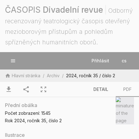
ČASOPIS
Divadelní revue
Odborný
recenzovaný teatrologický časopis otevřený
mezioborovým přístupům a pohledům
spřízněných humanitních oborů.
menu
Přihlásit
cs
home
Hlavní stránka
/
Archiv
/
2024, ročník 35 / číslo 2
download
share
zoom_out_map
DETAIL
PDF
Přední obálka
Počet zobrazení:
1545
Rok 2024
, ročník 35
, číslo 2
Ilustrace