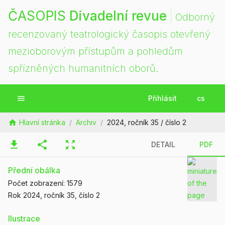
ČASOPIS
Divadelní revue
Odborný
recenzovaný teatrologický časopis otevřený
mezioborovým přístupům a pohledům
spřízněných humanitních oborů.
menu
Přihlásit
cs
home
Hlavní stránka
/
Archiv
/
2024, ročník 35 / číslo 2
download
share
zoom_out_map
DETAIL
PDF
Přední obálka
Počet zobrazení:
1579
Rok 2024
, ročník 35
, číslo 2
Ilustrace