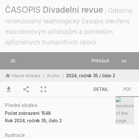
ČASOPIS
Divadelní revue
Odborný
recenzovaný teatrologický časopis otevřený
mezioborovým přístupům a pohledům
spřízněných humanitních oborů.
menu
Přihlásit
cs
home
Hlavní stránka
/
Archiv
/
2024, ročník 35 / číslo 2
download
share
zoom_out_map
DETAIL
PDF
Přední obálka
Počet zobrazení:
1548
Rok 2024
, ročník 35
, číslo 2
Ilustrace