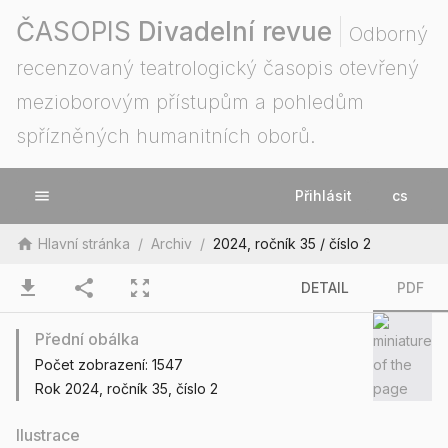
ČASOPIS
Divadelní revue
Odborný
recenzovaný teatrologický časopis otevřený
mezioborovým přístupům a pohledům
spřízněných humanitních oborů.
menu
Přihlásit
cs
home
Hlavní stránka
/
Archiv
/
2024, ročník 35 / číslo 2
download
share
zoom_out_map
DETAIL
PDF
Přední obálka
Počet zobrazení:
1547
Rok 2024
, ročník 35
, číslo 2
Ilustrace