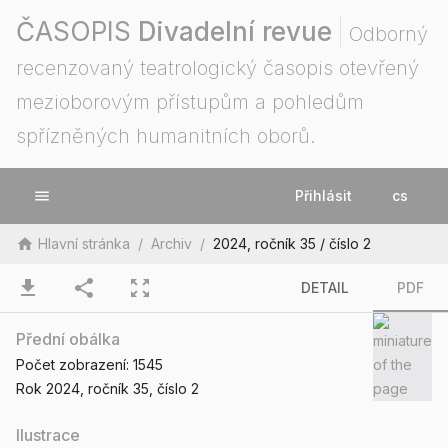
ČASOPIS
Divadelní revue
Odborný
recenzovaný teatrologický časopis otevřený
mezioborovým přístupům a pohledům
spřízněných humanitních oborů.
menu
Přihlásit
cs
home
Hlavní stránka
/
Archiv
/
2024, ročník 35 / číslo 2
download
share
zoom_out_map
DETAIL
PDF
Přední obálka
Počet zobrazení:
1545
Rok 2024
, ročník 35
, číslo 2
Ilustrace