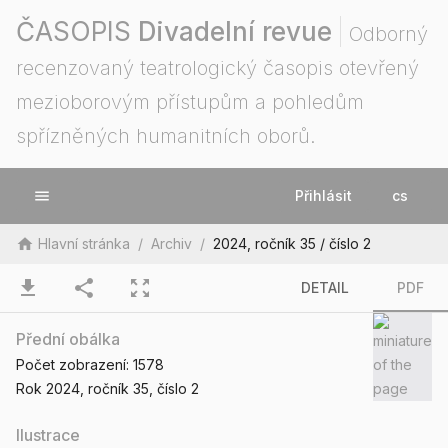
ČASOPIS
Divadelní revue
Odborný
recenzovaný teatrologický časopis otevřený
mezioborovým přístupům a pohledům
spřízněných humanitních oborů.
menu
Přihlásit
cs
home
Hlavní stránka
/
Archiv
/
2024, ročník 35 / číslo 2
download
share
zoom_out_map
DETAIL
PDF
Přední obálka
Počet zobrazení:
1578
Rok 2024
, ročník 35
, číslo 2
Ilustrace