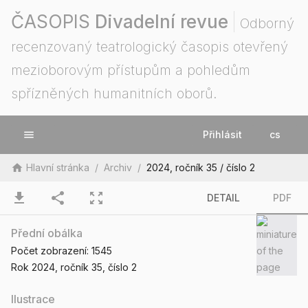
ČASOPIS
Divadelní revue
Odborný
recenzovaný teatrologický časopis otevřený
mezioborovým přístupům a pohledům
spřízněných humanitních oborů.
menu
Přihlásit
cs
home
Hlavní stránka
/
Archiv
/
2024, ročník 35 / číslo 2
download
share
zoom_out_map
DETAIL
PDF
Přední obálka
Počet zobrazení:
1545
Rok 2024
, ročník 35
, číslo 2
Ilustrace